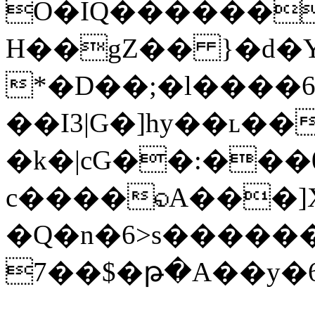
O�IQ��������~ݖ ]O
H��gZ�� }�d�Y
*�D��;�l����6
��I3|G�]hy��ʟ�
�k�|cG��:��
c����◵A���]X
�Q�n�6>s�����