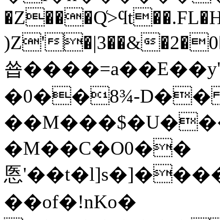
�Z���Q͑>ϥt��.FL�
)Z'�|3��&�2�0
쑙����=a��E��y'�
�0��8¾-D��
��M���$�U���8
�M��C�O0��
悘'��t�l]s�]���
��of�!nKo�