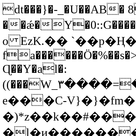
dt���}�-_�U��AB� 8
��ǽ�Y�0::G���
o EzK.�� `��p�Ң�
fa������Ö�%��s�
Ɋ��Y�al�:
((���W_۳����=
e���C-V}�}�fm
�)*z��k��#���>
�l�и���������