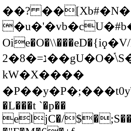
��? ��[Xb#�N�
�u�'�vb�cU�#b�ܣ5:����
Oie�O�\\���eD�{i
2�8�=נ��gU�O�֡\S�v3���$��޻����W��rH]� � G�E
kW�X����
�P��y�P�;���t0y
�L���t `�p��
eljC�/$�;S�