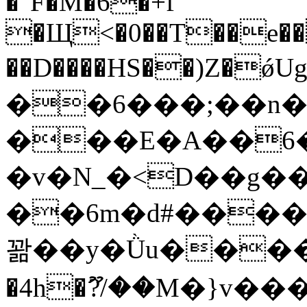
�"F�M�6�+f
�Щ<�0��T��e��
��D����HS��)Z�ǿUg�C�&_��x˘C
��6���;��n�
���E�A��6�
�v�N_�<D��g��
��6m�d#����z
꽒��y�Ǜu�����-[n
�4h�ޫ?/��M�}v��