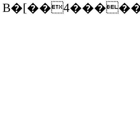
B�[��4�����