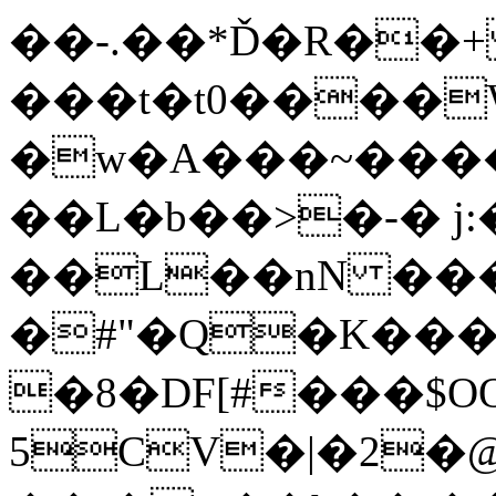
��-.��*Ď�R��+
���t�t0����
�w�A���~����
��L�b��>�-� j
��L��nN ���۝�
�#"�Q�K��
�8�DF[#���$O
5CV�|�2�@