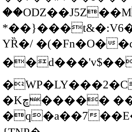
��OǱ��J5Z��M
*��}���t&�:V6�
YȐ�/ �(�Fn�O��d���
��d���'v$��
�WP�LY���2�С
�Kڇ����� ���R-
�q�a��7��E�