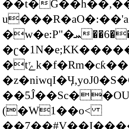
��t�G��h��,��
u���R�aO�:��'
�w�e:P"�ܚ��6���z�G���:Gu���<4I�2�.���g����4�8���s��C
�ʗ�1N�e;KK�����
�tݺk�f�Rm�cƙ�����
�z�niwqI�Ӌ,yoJ0�S�
��5Ĵ��Sc��O
(�W1��o<
��7��#V��I���